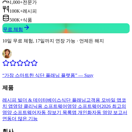
1,000+
전문가
100K+
레시피
500K+
식품
무료 체험
10일 무료 체험, 17일까지 연장 가능 · 언제든 해지
“
가장 스마트한 식단 플래닝 플랫폼
”
—
Susy
제품
레시피 빌더 & 데이터베이스
식단 플래닝
고객용 모바일 앱
코
치 앱
영양 클리닉용 소프트웨어
영양 소프트웨어
2026 최고의
영양 소프트웨어
자동 장보기 목록
앱 개인화
자동 영양 보고서
연동
더 많은 기능
회사