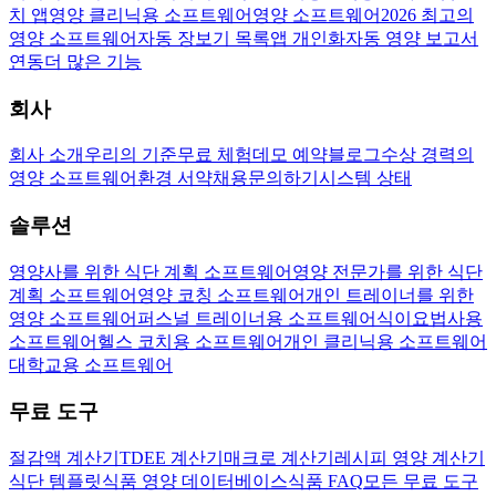
치 앱
영양 클리닉용 소프트웨어
영양 소프트웨어
2026 최고의
영양 소프트웨어
자동 장보기 목록
앱 개인화
자동 영양 보고서
연동
더 많은 기능
회사
회사 소개
우리의 기준
무료 체험
데모 예약
블로그
수상 경력의
영양 소프트웨어
환경 서약
채용
문의하기
시스템 상태
솔루션
영양사를 위한 식단 계획 소프트웨어
영양 전문가를 위한 식단
계획 소프트웨어
영양 코칭 소프트웨어
개인 트레이너를 위한
영양 소프트웨어
퍼스널 트레이너용 소프트웨어
식이요법사용
소프트웨어
헬스 코치용 소프트웨어
개인 클리닉용 소프트웨어
대학교용 소프트웨어
무료 도구
절감액 계산기
TDEE 계산기
매크로 계산기
레시피 영양 계산기
식단 템플릿
식품 영양 데이터베이스
식품 FAQ
모든 무료 도구