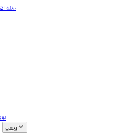
리 식사
플릿
솔루션