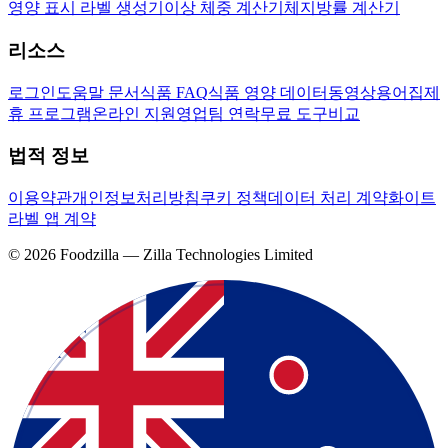
영양 표시 라벨 생성기
이상 체중 계산기
체지방률 계산기
리소스
로그인
도움말 문서
식품 FAQ
식품 영양 데이터
동영상
용어집
제
휴 프로그램
온라인 지원
영업팀 연락
무료 도구
비교
법적 정보
이용약관
개인정보처리방침
쿠키 정책
데이터 처리 계약
화이트
라벨 앱 계약
©
2026
Foodzilla — Zilla Technologies Limited