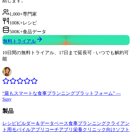
結します。
1,000+
専門家
100K+
レシピ
500K+
食品データ
無料トライアル
10日間の無料トライアル、17日まで延長可 · いつでも解約可
能
“
最もスマートな食事プランニングプラットフォーム
”
—
Susy
製品
レシピビルダー＆データベース
食事プランニング
クライアン
ト用モバイルアプリ
コーチアプリ
栄養クリニック向けソフト