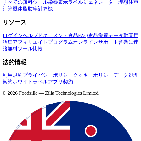
すべての無料ツール
栄養表示ラベルジェネレーター
理想体重
計算機
体脂肪率計算機
リソース
ログイン
ヘルプドキュメント
食品FAQ
食品栄養データ
動画
用
語集
アフィリエイトプログラム
オンラインサポート
営業に連
絡
無料ツール
比較
法的情報
利用規約
プライバシーポリシー
クッキーポリシー
データ処理
契約
ホワイトラベルアプリ契約
©
2026
Foodzilla — Zilla Technologies Limited