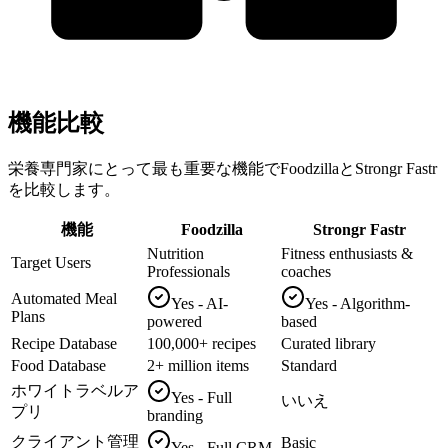
機能比較
栄養専門家にとって最も重要な機能でFoodzillaとStrongr Fastr
を比較します。
機能
Foodzilla
Strongr Fastr
Nutrition
Fitness enthusiasts &
Target Users
Professionals
coaches
Automated Meal
Yes - AI-
Yes - Algorithm-
Plans
powered
based
Recipe Database
100,000+ recipes
Curated library
Food Database
2+ million items
Standard
ホワイトラベルア
Yes - Full
いいえ
プリ
branding
クライアント管理
Basic
Yes - Full CRM