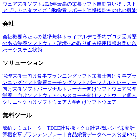
ウェア
栄養ソフト
2026年最高の栄養ソフト
自動買い物リスト
アプリカスタマイズ
自動栄養レポート
連携機能
その他の機能
会社
会社概要
私たちの基準
無料トライアル
デモ予約
ブログ
受賞歴
のある栄養ソフトウェア
環境への取り組み
採用情報
お問い合
わせ
システム状態
ソリューション
管理栄養士向け食事プランニングソフト
栄養士向け食事プラ
ンニングソフト
栄養コーチングソフト
パーソナルトレーナー
向け栄養ソフト
パーソナルトレーナー向けソフトウェア
管理
栄養士向けソフトウェア
ヘルスコーチ向けソフトウェア
個人
クリニック向けソフトウェア
大学向けソフトウェア
無料ツール
節約シミュレーター
TDEE計算機
マクロ計算機
レシピ栄養計
算機
食事プランテンプレート
食品栄養データベース
食品FAQ