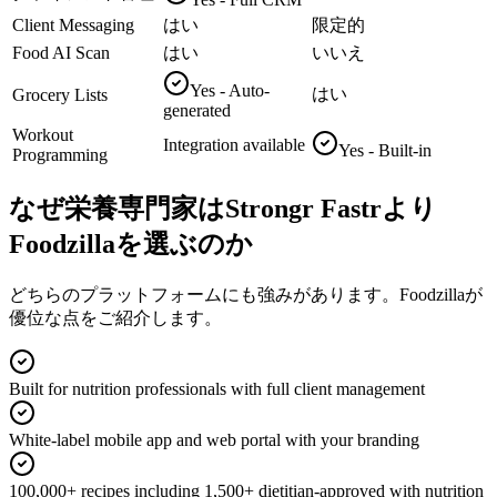
Client Messaging
はい
限定的
Food AI Scan
はい
いいえ
Yes - Auto-
はい
Grocery Lists
generated
Workout
Integration available
Yes - Built-in
Programming
なぜ栄養専門家はStrongr Fastrより
Foodzillaを選ぶのか
どちらのプラットフォームにも強みがあります。Foodzillaが
優位な点をご紹介します。
Built for nutrition professionals with full client management
White-label mobile app and web portal with your branding
100,000+ recipes including 1,500+ dietitian-approved with nutrition