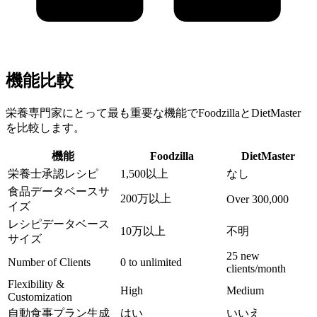
機能比較
栄養専門家にとって最も重要な機能でFoodzillaとDietMaster
を比較します。
機能
Foodzilla
DietMaster
栄養士承認レシピ
1,500以上
なし
食品データベースサ
200万以上
Over 300,000
イズ
レシピデータベース
10万以上
不明
サイズ
25 new
Number of Clients
0 to unlimited
clients/month
Flexibility &
High
Medium
Customization
自動食事プラン生成
はい
いいえ