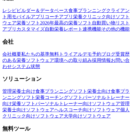
レシピビルダー＆データベース
食事プランニング
クライアン
ト用モバイルアプリ
コーチアプリ
栄養クリニック向けソフト
ウェア
栄養ソフト
2026年最高の栄養ソフト
自動買い物リスト
アプリカスタマイズ
自動栄養レポート
連携機能
その他の機能
会社
会社概要
私たちの基準
無料トライアル
デモ予約
ブログ
受賞歴
のある栄養ソフトウェア
環境への取り組み
採用情報
お問い合
わせ
システム状態
ソリューション
管理栄養士向け食事プランニングソフト
栄養士向け食事プラ
ンニングソフト
栄養コーチングソフト
パーソナルトレーナー
向け栄養ソフト
パーソナルトレーナー向けソフトウェア
管理
栄養士向けソフトウェア
ヘルスコーチ向けソフトウェア
個人
クリニック向けソフトウェア
大学向けソフトウェア
無料ツール