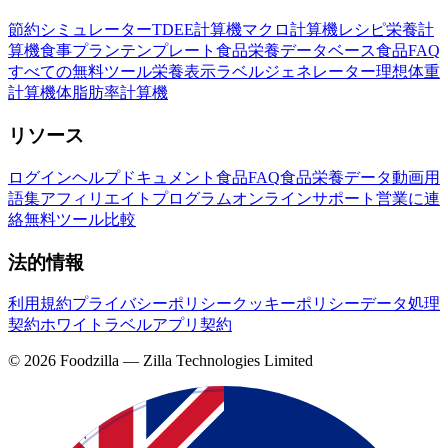
節約シミュレーター
TDEE計算機
マクロ計算機
レシピ栄養計
算機
食事プランテンプレート
食品栄養データベース
食品FAQ
すべての無料ツール
栄養表示ラベルジェネレーター
理想体重
計算機
体脂肪率計算機
リソース
ログイン
ヘルプドキュメント
食品FAQ
食品栄養データ
動画
用
語集
アフィリエイトプログラム
オンラインサポート
営業に連
絡
無料ツール
比較
法的情報
利用規約
プライバシーポリシー
クッキーポリシー
データ処理
契約
ホワイトラベルアプリ契約
©
2026
Foodzilla — Zilla Technologies Limited