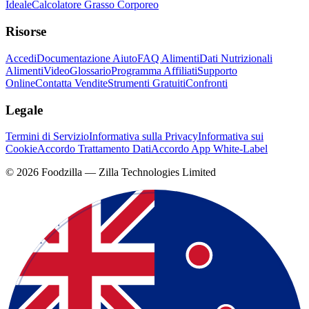
Ideale
Calcolatore Grasso Corporeo
Risorse
Accedi
Documentazione Aiuto
FAQ Alimenti
Dati Nutrizionali
Alimenti
Video
Glossario
Programma Affiliati
Supporto
Online
Contatta Vendite
Strumenti Gratuiti
Confronti
Legale
Termini di Servizio
Informativa sulla Privacy
Informativa sui
Cookie
Accordo Trattamento Dati
Accordo App White-Label
©
2026
Foodzilla — Zilla Technologies Limited