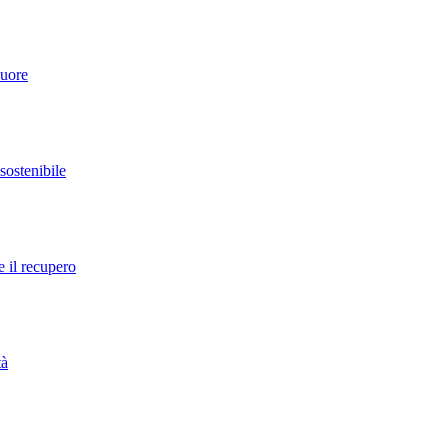
cuore
 sostenibile
e il recupero
tà