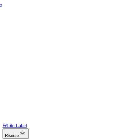
o
White Label
Risorse