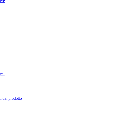
tive
rni
i del prodotto