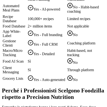
Automated
No - Habit-based
Yes - AI-powered
Meal Plans
coaching
Recipe
100,000+ recipes
Limited recipes
Database
Food Database
2+ million items
Not applicable
App White-
Yes - Full branding
No
Label
Gestione
Coaching platform
Yes - Full CRM
Clienti
Macro/Micro
Habit-based, not
Yes - Detailed
Tracking
tracking
Food AI Scan
Sì
No
Client
Sì
Through platform
Messaging
Grocery Lists
Yes - Auto-generated
No
Perché i Professionisti Scelgono Foodzilla
rispetto a Precision Nutrition