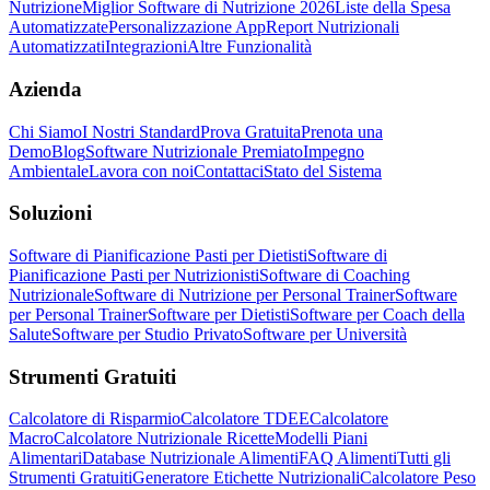
Nutrizione
Miglior Software di Nutrizione 2026
Liste della Spesa
Automatizzate
Personalizzazione App
Report Nutrizionali
Automatizzati
Integrazioni
Altre Funzionalità
Azienda
Chi Siamo
I Nostri Standard
Prova Gratuita
Prenota una
Demo
Blog
Software Nutrizionale Premiato
Impegno
Ambientale
Lavora con noi
Contattaci
Stato del Sistema
Soluzioni
Software di Pianificazione Pasti per Dietisti
Software di
Pianificazione Pasti per Nutrizionisti
Software di Coaching
Nutrizionale
Software di Nutrizione per Personal Trainer
Software
per Personal Trainer
Software per Dietisti
Software per Coach della
Salute
Software per Studio Privato
Software per Università
Strumenti Gratuiti
Calcolatore di Risparmio
Calcolatore TDEE
Calcolatore
Macro
Calcolatore Nutrizionale Ricette
Modelli Piani
Alimentari
Database Nutrizionale Alimenti
FAQ Alimenti
Tutti gli
Strumenti Gratuiti
Generatore Etichette Nutrizionali
Calcolatore Peso