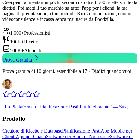
Crea piani alimentari in pochi secondi da oltre 1.500 ricette scritte da
dietisti. Poi metti il tuo marchio su tutto: l'app per i clienti, la tua
pagina di prenotazione, i tuoi moduli. Ricevi prenotazioni, conduci
videoconsulenze e incassa senza mai uscire da Foodzilla.
1,000+
Professionisti
100K+
Ricette
500K+
Alimenti
Prova Gratuita
Prova gratuita di 10 giorni, estendibile a 17 · Disdici quando vuoi
“
La Piattaforma di Pianificazione Pasti Più Intelligente
”
—
Susy
Prodotto
Creatore di Ricette e Database
Pianificazione Pasti
App Mobile per
Clienti
App per Coach
Software per Studi di Nutrizione
Software di