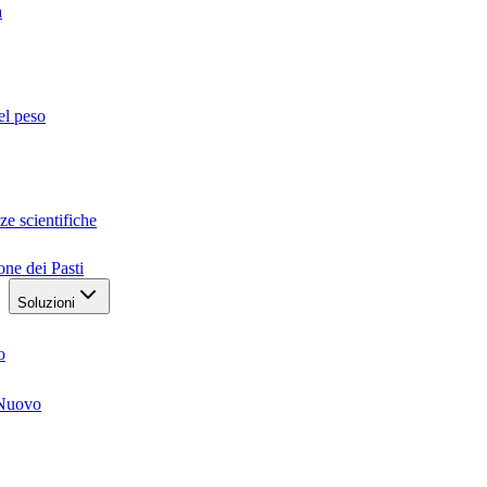
a
el peso
ze scientifiche
one dei Pasti
Soluzioni
o
Nuovo