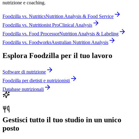
nutrizione e coaching.
Foodzilla
vs.
Nutritics
Nutrition Analysis & Food Service
Foodzilla
vs.
Nutritionist Pro
Clinical Analysis
Foodzilla
vs.
Food Processor
Nutrition Analysis & Labeling
Foodzilla
vs.
Foodworks
Australian Nutrition Analysis
Esplora Foodzilla per il tuo lavoro
Software di nutrizione
Foodzilla per dietisti e nutrizionisti
Database nutrizionali
Gestisci tutto il tuo studio in un unico
posto