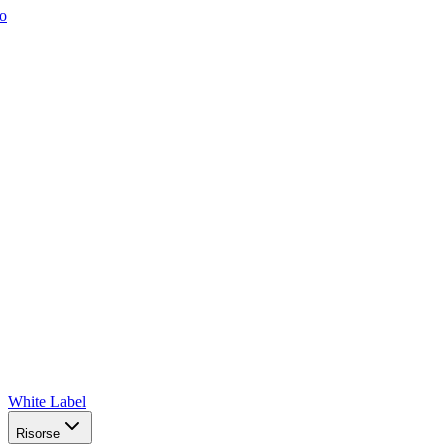
o
White Label
Risorse