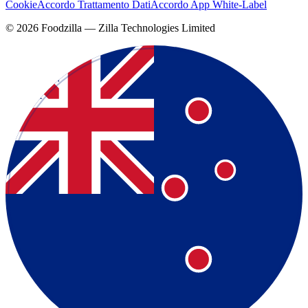
Cookie
Accordo Trattamento Dati
Accordo App White-Label
©
2026
Foodzilla — Zilla Technologies Limited