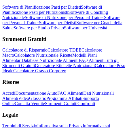
Software di Pianificazione Pasti per Dietisti
Software di
Pianificazione Pasti per Nutrizionisti
Software di Coaching
Nutrizionale
Software di Nutrizione per Personal Trainer
Software
per Personal Trainer
Software per Dietisti
Software per Coach della
Salute
Software per Studio Privato
Software per Università
Strumenti Gratuiti
Calcolatore di Risparmio
Calcolatore TDEE
Calcolatore
Macro
Calcolatore Nutrizionale Ricette
Modelli Piani
Alimentari
Database Nutrizionale Alimenti
FAQ Alimenti
Tutti gli
Strumenti Gratuiti
Generatore Etichette Nutrizionali
Calcolatore Peso
Ideale
Calcolatore Grasso Corporeo
Risorse
Accedi
Documentazione Aiuto
FAQ Alimenti
Dati Nutrizionali
Alimenti
Video
Glossario
Programma Affiliati
Supporto
Online
Contatta Vendite
Strumenti Gratuiti
Confronti
Legale
Termini di Servizio
Informativa sulla Privacy
Informativa sui