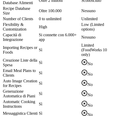
Oltre 2 milioni
Sconosciuto
Database Alimenti
Recipe Database
Oltre 100.000
Nessuno
Size
Number of Clients
0 to unlimited
Unlimited
Flexibility &
Low (Limited
High
Customization
options)
Capacità di
Si connette con 6.000+
Nessuno
Integrazione
app
Limited
Importing Recipes or
Sì
(FoodWorks 10
Foods
only)
Creazione Liste della
Sì
No
Spesa
Email Meal Plans to
Sì
No
Clients
Auto Image Creation
Sì
No
for Recipes
Generazione
Sì
No
Automatica di Piani
Automatic Cooking
Sì
No
Instructions
Messaggistica Clienti
Sì
No