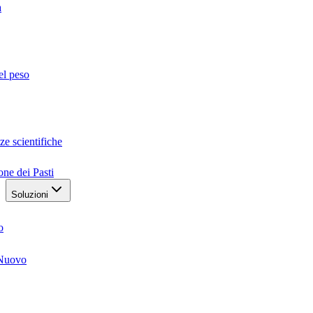
a
el peso
ze scientifiche
one dei Pasti
Soluzioni
o
Nuovo