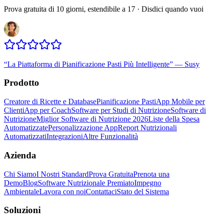
Prova gratuita di 10 giorni, estendibile a 17 · Disdici quando vuoi
“
La Piattaforma di Pianificazione Pasti Più Intelligente
”
—
Susy
Prodotto
Creatore di Ricette e Database
Pianificazione Pasti
App Mobile per
Clienti
App per Coach
Software per Studi di Nutrizione
Software di
Nutrizione
Miglior Software di Nutrizione 2026
Liste della Spesa
Automatizzate
Personalizzazione App
Report Nutrizionali
Automatizzati
Integrazioni
Altre Funzionalità
Azienda
Chi Siamo
I Nostri Standard
Prova Gratuita
Prenota una
Demo
Blog
Software Nutrizionale Premiato
Impegno
Ambientale
Lavora con noi
Contattaci
Stato del Sistema
Soluzioni