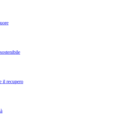
cuore
 sostenibile
e il recupero
tà