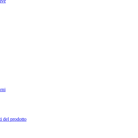
tive
rni
i del prodotto