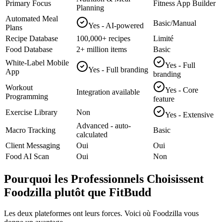
Primary Focus
Fitness App Builder
Planning
Automated Meal
Basic/Manual
Yes - AI-powered
Plans
Recipe Database
100,000+ recipes
Limité
Food Database
2+ million items
Basic
White-Label Mobile
Yes - Full
Yes - Full branding
App
branding
Workout
Yes - Core
Integration available
Programming
feature
Exercise Library
Non
Yes - Extensive
Advanced - auto-
Macro Tracking
Basic
calculated
Client Messaging
Oui
Oui
Food AI Scan
Oui
Non
Pourquoi les Professionnels Choisissent
Foodzilla plutôt que FitBudd
Les deux plateformes ont leurs forces. Voici où Foodzilla vous