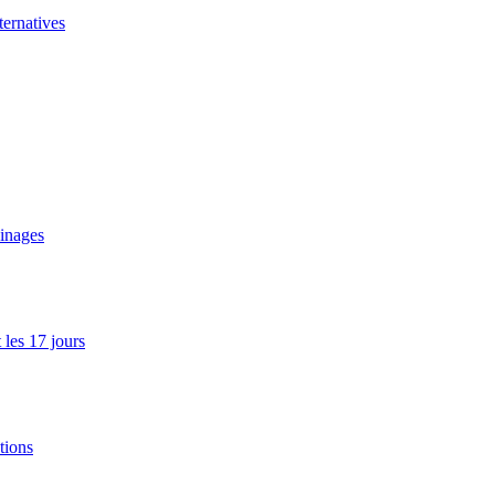
ernatives
ainages
les 17 jours
tions