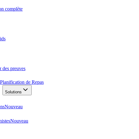
ion complète
ids
r des preuves
Planification de Repas
Solutions
ens
Nouveau
nistes
Nouveau