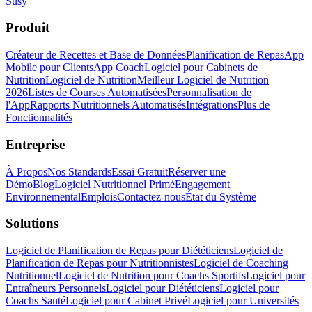
Susy
Produit
Créateur de Recettes et Base de Données
Planification de Repas
App
Mobile pour Clients
App Coach
Logiciel pour Cabinets de
Nutrition
Logiciel de Nutrition
Meilleur Logiciel de Nutrition
2026
Listes de Courses Automatisées
Personnalisation de
l'App
Rapports Nutritionnels Automatisés
Intégrations
Plus de
Fonctionnalités
Entreprise
À Propos
Nos Standards
Essai Gratuit
Réserver une
Démo
Blog
Logiciel Nutritionnel Primé
Engagement
Environnemental
Emplois
Contactez-nous
État du Système
Solutions
Logiciel de Planification de Repas pour Diététiciens
Logiciel de
Planification de Repas pour Nutritionnistes
Logiciel de Coaching
Nutritionnel
Logiciel de Nutrition pour Coachs Sportifs
Logiciel pour
Entraîneurs Personnels
Logiciel pour Diététiciens
Logiciel pour
Coachs Santé
Logiciel pour Cabinet Privé
Logiciel pour Universités