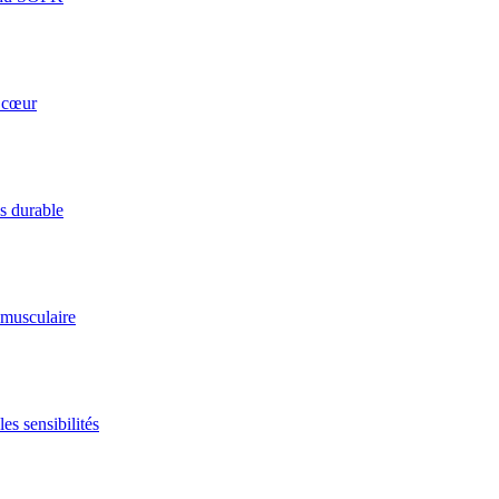
u cœur
ds durable
 musculaire
es sensibilités