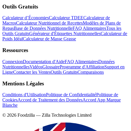
Outils Gratuits
Calculateur d’Économies
Calculateur TDEE
Calculateur de
Macros
Calculateur Nutritionnel de Recettes
Modèles de Plans de
Repas
Base de Données Nutritionnelle
FAQ Alimentaires
Tous les
Outils Gratuits
Générateur d'Étiquettes Nutritionnelles
Calculateur de
Poids Idéal
Calculateur de Masse Grasse
Ressources
Connexion
Documentation d'Aide
FAQ Alimentaires
Données
Nutritionnelles
Vidéos
Glossaire
Programme d'Affiliation
Support en
Ligne
Contacter les Ventes
Outils Gratuits
Comparaisons
Mentions Légales
Conditions d'Utilisation
Politique de Confidentialité
Politique de
Cookies
Accord de Traitement des Données
Accord App Marque
Blanche
©
2026
Foodzilla — Zilla Technologies Limited