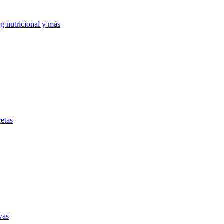
ng nutricional y más
etas
vas