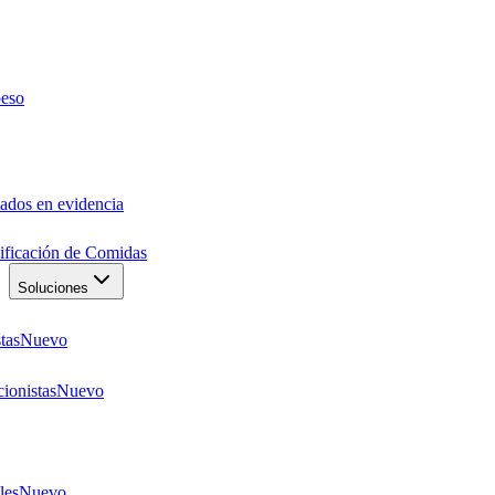
peso
ados en evidencia
anificación de Comidas
Soluciones
tas
Nuevo
ionistas
Nuevo
les
Nuevo