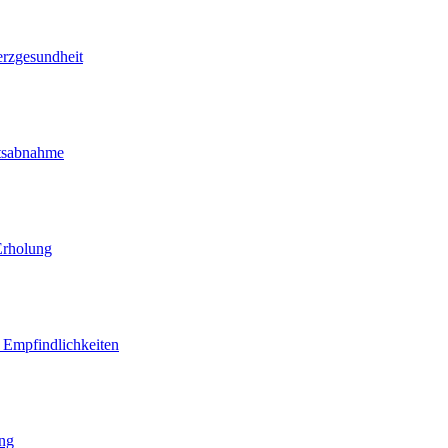
erzgesundheit
htsabnahme
Erholung
d Empfindlichkeiten
ung