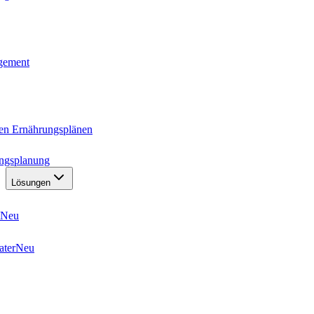
agement
ten Ernährungsplänen
ungsplanung
Lösungen
Neu
ater
Neu