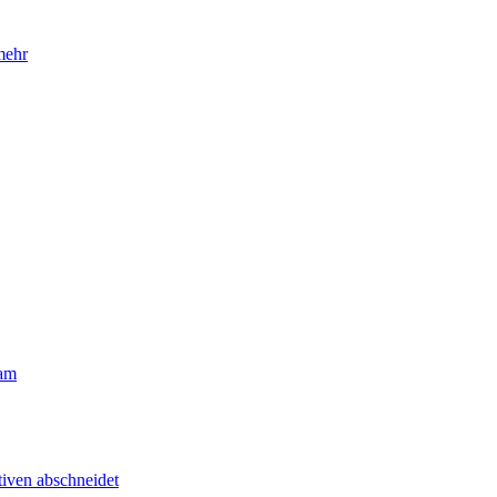
mehr
eam
tiven abschneidet