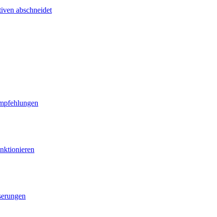
tiven abschneidet
Empfehlungen
nktionieren
serungen