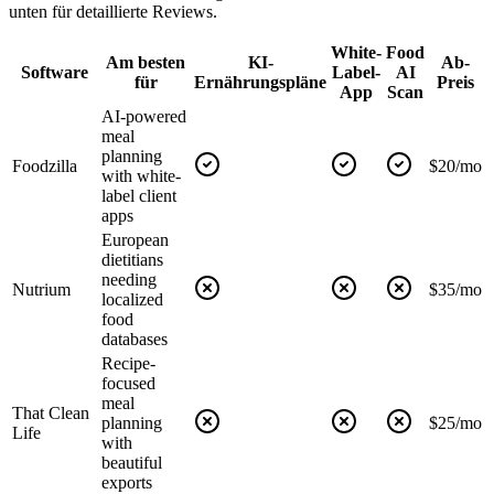
unten für detaillierte Reviews.
White-
Food
Am besten
KI-
Ab-
Software
Label-
AI
für
Ernährungspläne
Preis
App
Scan
AI-powered
meal
planning
Foodzilla
$20/mo
with white-
label client
apps
European
dietitians
needing
Nutrium
$35/mo
localized
food
databases
Recipe-
focused
meal
That Clean
planning
$25/mo
Life
with
beautiful
exports