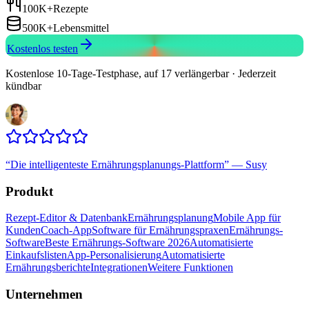
100K+
Rezepte
500K+
Lebensmittel
Kostenlos testen
Kostenlose 10-Tage-Testphase, auf 17 verlängerbar · Jederzeit
kündbar
“
Die intelligenteste Ernährungsplanungs-Plattform
”
—
Susy
Produkt
Rezept-Editor & Datenbank
Ernährungsplanung
Mobile App für
Kunden
Coach-App
Software für Ernährungspraxen
Ernährungs-
Software
Beste Ernährungs-Software 2026
Automatisierte
Einkaufslisten
App-Personalisierung
Automatisierte
Ernährungsberichte
Integrationen
Weitere Funktionen
Unternehmen