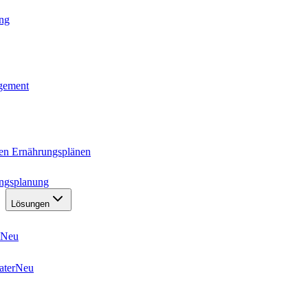
ung
agement
ten Ernährungsplänen
ungsplanung
Lösungen
Neu
ater
Neu