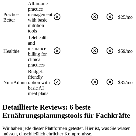
All-in-one
practice
Practice
management
$25/mo
Better
with basic
nutrition
tools
Telehealth
and
insurance
Healthie
$59/mo
billing for
clinical
practices
Budget-
friendly
NutriAdmin
option with
$35/mo
basic AI
meal plans
Detaillierte Reviews: 6 beste
Ernährungsplanungstools für Fachkräfte
Wir haben jede dieser Plattformen getestet. Hier ist, was Sie wissen
müssen, einschließlich ehrlicher Kompromisse.