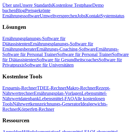
Über uns
Unsere Standards
Kostenlose Testphase
Demo
buchen
Blog
Preisgekrönte
Ernährungssoftware
Umweltversprechen
Jobs
Kontakt
Systemstatus
Lösungen
Ernährungsplanungs-Software für
Diätassistenten
Ernährungsplanungs-Software für
Ernährungsberater
Ernährungs-Coaching-Software
Ernährungs-
Software für Personal Trainer
Software für Personal Trainer
Software
für Diätassistenten
Software für Gesundheitscoaches
Software für
Privatpraxis
Software für Universitäten
Kostenlose Tools
Ersparnis-Rechner
TDEE-Rechner
Makro-Rechner
Rezept-
Nährwertrechner
Ernährungsplan-Vorlagen
Lebensmittel-
Nährwertdatenbank
Lebensmittel-FAQ
Alle kostenlosen
Tools
Nährwertkennzeichnungs-Generator
Idealgewichts-
Rechner
Körperfett-Rechner
Ressourcen
Anmelden
Hilfedokumentation
Lebensmittel-FAQ
Lebensmittel-