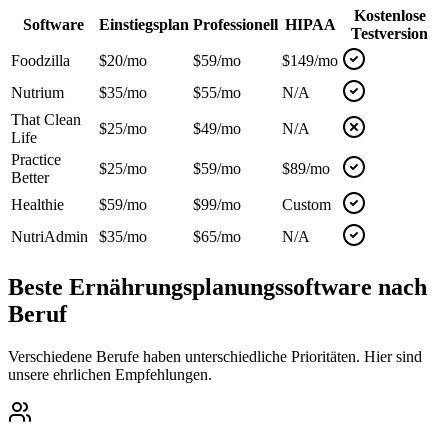
Kostenlose
Software
Einstiegsplan
Professionell
HIPAA
Testversion
Foodzilla
$20/mo
$59/mo
$149/mo
Nutrium
$35/mo
$55/mo
N/A
That Clean
$25/mo
$49/mo
N/A
Life
Practice
$25/mo
$59/mo
$89/mo
Better
Healthie
$59/mo
$99/mo
Custom
NutriAdmin
$35/mo
$65/mo
N/A
Beste Ernährungsplanungssoftware nach
Beruf
Verschiedene Berufe haben unterschiedliche Prioritäten. Hier sind
unsere ehrlichen Empfehlungen.