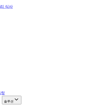
리 식사
플릿
솔루션