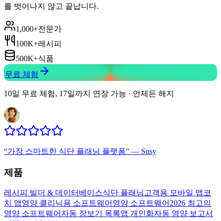
를 벗어나지 않고 끝납니다.
1,000+
전문가
100K+
레시피
500K+
식품
무료 체험
10일 무료 체험, 17일까지 연장 가능 · 언제든 해지
“
가장 스마트한 식단 플래닝 플랫폼
”
—
Susy
제품
레시피 빌더 & 데이터베이스
식단 플래닝
고객용 모바일 앱
코
치 앱
영양 클리닉용 소프트웨어
영양 소프트웨어
2026 최고의
영양 소프트웨어
자동 장보기 목록
앱 개인화
자동 영양 보고서