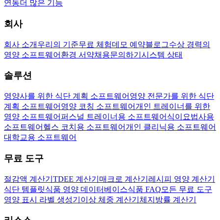
연동
더 많은 기능
회사
회사 소개
우리의 기준
무료 체험
데모 예약
블로그
수상 경력의
영양 소프트웨어
환경 서약
채용
문의하기
시스템 상태
솔루션
영양사를 위한 식단 계획 소프트웨어
영양 전문가를 위한 식단
계획 소프트웨어
영양 코칭 소프트웨어
개인 트레이너를 위한
영양 소프트웨어
퍼스널 트레이너용 소프트웨어
식이요법사용
소프트웨어
헬스 코치용 소프트웨어
개인 클리닉용 소프트웨어
대학교용 소프트웨어
무료 도구
절감액 계산기
TDEE 계산기
매크로 계산기
레시피 영양 계산기
식단 템플릿
식품 영양 데이터베이스
식품 FAQ
모든 무료 도구
영양 표시 라벨 생성기
이상 체중 계산기
체지방률 계산기