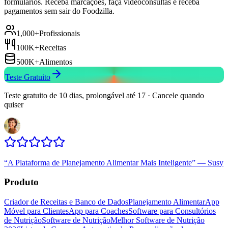
formulários. Receba marcações, faça videoconsultas e receba
pagamentos sem sair do Foodzilla.
1,000+
Profissionais
100K+
Receitas
500K+
Alimentos
Teste Gratuito
Teste gratuito de 10 dias, prolongável até 17 · Cancele quando
quiser
“
A Plataforma de Planejamento Alimentar Mais Inteligente
”
—
Susy
Produto
Criador de Receitas e Banco de Dados
Planejamento Alimentar
App
Móvel para Clientes
App para Coaches
Software para Consultórios
de Nutrição
Software de Nutrição
Melhor Software de Nutrição