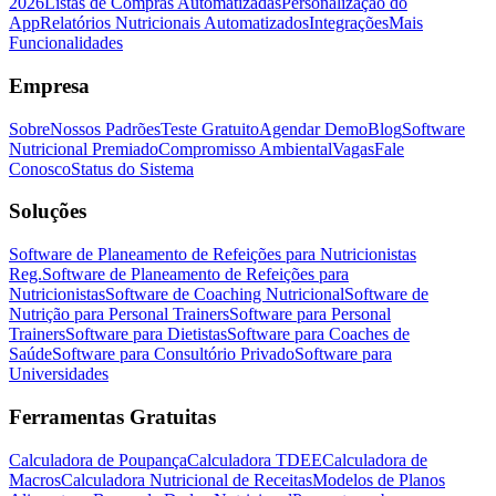
2026
Listas de Compras Automatizadas
Personalização do
App
Relatórios Nutricionais Automatizados
Integrações
Mais
Funcionalidades
Empresa
Sobre
Nossos Padrões
Teste Gratuito
Agendar Demo
Blog
Software
Nutricional Premiado
Compromisso Ambiental
Vagas
Fale
Conosco
Status do Sistema
Soluções
Software de Planeamento de Refeições para Nutricionistas
Reg.
Software de Planeamento de Refeições para
Nutricionistas
Software de Coaching Nutricional
Software de
Nutrição para Personal Trainers
Software para Personal
Trainers
Software para Dietistas
Software para Coaches de
Saúde
Software para Consultório Privado
Software para
Universidades
Ferramentas Gratuitas
Calculadora de Poupança
Calculadora TDEE
Calculadora de
Macros
Calculadora Nutricional de Receitas
Modelos de Planos