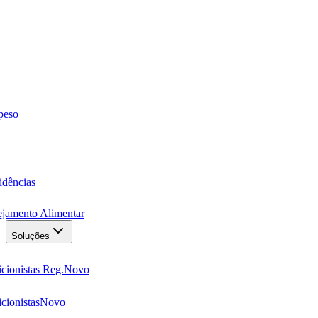
 peso
idências
ejamento Alimentar
Soluções
cionistas Reg.
Novo
cionistas
Novo