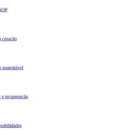
 SOP
o coração
o sustentável
r e recuperação
nsibilidades