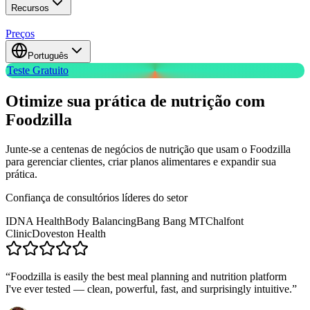
Recursos
Preços
Português
Teste Gratuito
Otimize sua prática de nutrição com
Foodzilla
Junte-se a centenas de negócios de nutrição que usam o Foodzilla
para gerenciar clientes, criar planos alimentares e expandir sua
prática.
Confiança de consultórios líderes do setor
IDNA Health
Body Balancing
Bang Bang MT
Chalfont
Clinic
Doveston Health
“
Foodzilla is easily the best meal planning and nutrition platform
I've ever tested — clean, powerful, fast, and surprisingly intuitive.
”