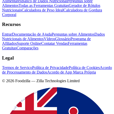
Alimentares
Banco de Dados Nutricional
Perguntas sobre
Alimentos
Todas as Ferramentas Gratuitas
Gerador de Rótulos
Nutricionais
Calculadora de Peso Ideal
Calculadora de Gordura
Corporal
Recursos
Entrar
Documentação de Ajuda
Perguntas sobre Alimentos
Dados
Nutricionais de Alimentos
Vídeos
Glossário
Programa de
Afiliados
Suporte Online
Contatar Vendas
Ferramentas
Gratuitas
Comparações
Legal
Termos de Serviço
Política de Privacidade
Política de Cookies
Acordo
de Processamento de Dados
Acordo de App Marca Própria
©
2026
Foodzilla — Zilla Technologies Limited