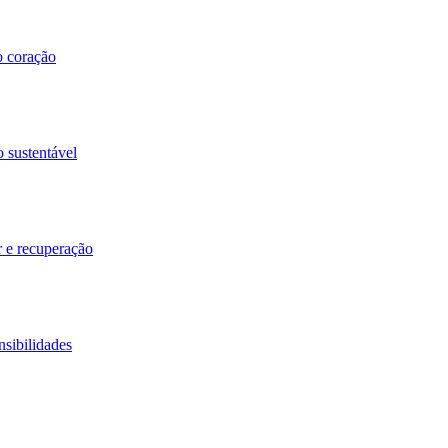
o coração
o sustentável
r e recuperação
nsibilidades