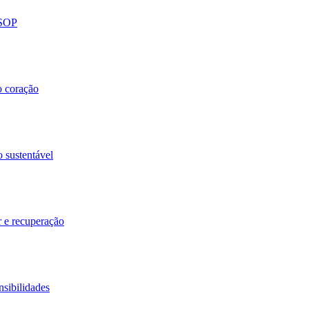
 SOP
o coração
o sustentável
r e recuperação
nsibilidades