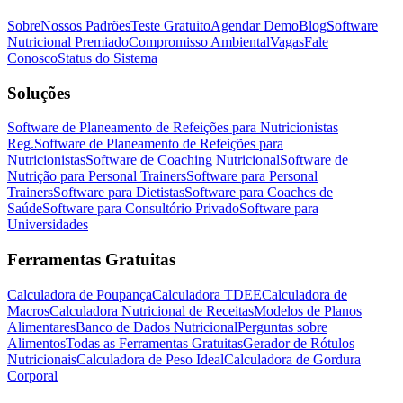
Sobre
Nossos Padrões
Teste Gratuito
Agendar Demo
Blog
Software
Nutricional Premiado
Compromisso Ambiental
Vagas
Fale
Conosco
Status do Sistema
Soluções
Software de Planeamento de Refeições para Nutricionistas
Reg.
Software de Planeamento de Refeições para
Nutricionistas
Software de Coaching Nutricional
Software de
Nutrição para Personal Trainers
Software para Personal
Trainers
Software para Dietistas
Software para Coaches de
Saúde
Software para Consultório Privado
Software para
Universidades
Ferramentas Gratuitas
Calculadora de Poupança
Calculadora TDEE
Calculadora de
Macros
Calculadora Nutricional de Receitas
Modelos de Planos
Alimentares
Banco de Dados Nutricional
Perguntas sobre
Alimentos
Todas as Ferramentas Gratuitas
Gerador de Rótulos
Nutricionais
Calculadora de Peso Ideal
Calculadora de Gordura
Corporal