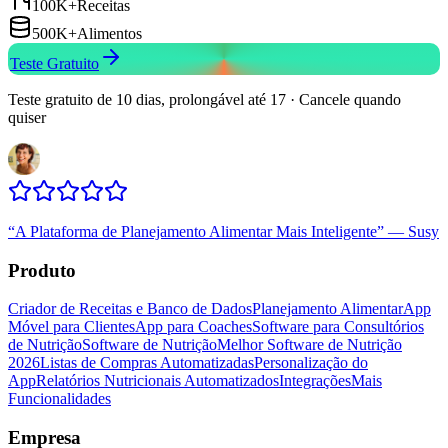
100K+
Receitas
500K+
Alimentos
Teste Gratuito
Teste gratuito de 10 dias, prolongável até 17 · Cancele quando
quiser
“
A Plataforma de Planejamento Alimentar Mais Inteligente
”
—
Susy
Produto
Criador de Receitas e Banco de Dados
Planejamento Alimentar
App
Móvel para Clientes
App para Coaches
Software para Consultórios
de Nutrição
Software de Nutrição
Melhor Software de Nutrição
2026
Listas de Compras Automatizadas
Personalização do
App
Relatórios Nutricionais Automatizados
Integrações
Mais
Funcionalidades
Empresa