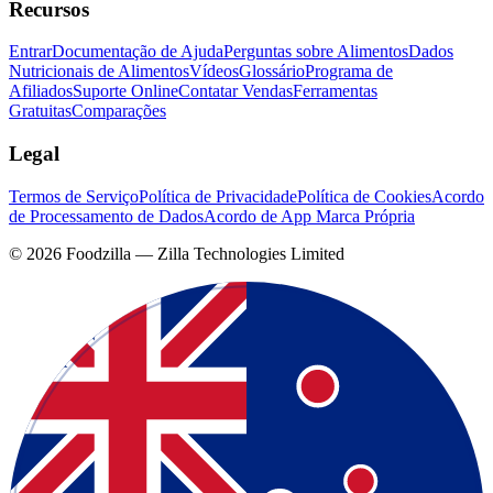
Recursos
Entrar
Documentação de Ajuda
Perguntas sobre Alimentos
Dados
Nutricionais de Alimentos
Vídeos
Glossário
Programa de
Afiliados
Suporte Online
Contatar Vendas
Ferramentas
Gratuitas
Comparações
Legal
Termos de Serviço
Política de Privacidade
Política de Cookies
Acordo
de Processamento de Dados
Acordo de App Marca Própria
©
2026
Foodzilla — Zilla Technologies Limited