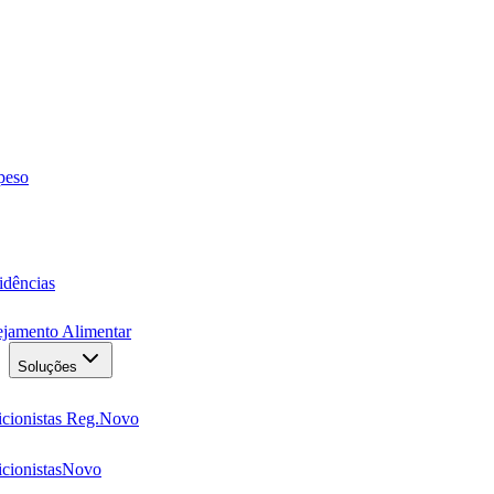
 peso
idências
ejamento Alimentar
Soluções
cionistas Reg.
Novo
cionistas
Novo