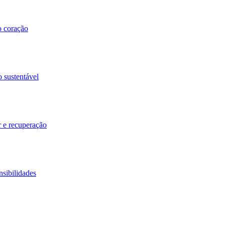
o coração
o sustentável
r e recuperação
nsibilidades