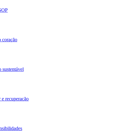
 SOP
o coração
o sustentável
r e recuperação
nsibilidades