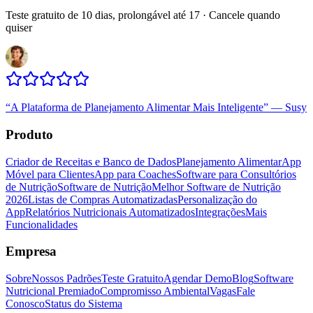
Teste gratuito de 10 dias, prolongável até 17 · Cancele quando
quiser
“
A Plataforma de Planejamento Alimentar Mais Inteligente
”
—
Susy
Produto
Criador de Receitas e Banco de Dados
Planejamento Alimentar
App
Móvel para Clientes
App para Coaches
Software para Consultórios
de Nutrição
Software de Nutrição
Melhor Software de Nutrição
2026
Listas de Compras Automatizadas
Personalização do
App
Relatórios Nutricionais Automatizados
Integrações
Mais
Funcionalidades
Empresa
Sobre
Nossos Padrões
Teste Gratuito
Agendar Demo
Blog
Software
Nutricional Premiado
Compromisso Ambiental
Vagas
Fale
Conosco
Status do Sistema