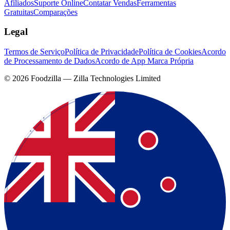
Afiliados
Suporte Online
Contatar Vendas
Ferramentas
Gratuitas
Comparações
Legal
Termos de Serviço
Política de Privacidade
Política de Cookies
Acordo
de Processamento de Dados
Acordo de App Marca Própria
©
2026
Foodzilla — Zilla Technologies Limited