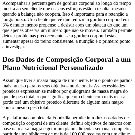
Acompanhar a percentagem de gordura corporal ao longo do tempo
mostra ao seu cliente que os seus esforços estão a resultar mesmo
quando a balança não coopera. Isso é importante para a retenção a
longo prazo. Um cliente que vê que reduziu a gordura corporal em
3% é muito menos propenso a desistir após um plateau do que um
que apenas observa um número que não se moveu. Também permite
detetar problemas precocemente: se a gordura corporal está a
aumentar apesar do treino consistente, a nutrição é o primeiro ponto
a investigar.
Dos Dados de Composição Corporal a um
Plano Nutricional Personalizado
Assim que tiver a massa magra de um cliente, tem o ponto de partida
mais preciso para os seus objetivos nutricionais. As necessidades
proteicas expressam-se melhor por quilograma de massa magra do
que de peso total, o que significa que um cliente com mais massa
gorda terá um objetivo proteico diferente de alguém mais magro
com o mesmo peso total.
A plataforma completa da Foodzilla permite introduzir os dados de
composição corporal de um cliente, definir objetivos de macros com
base na massa magra e gerar um plano alimentar semanal completo a
partir de uma biblioteca de mais de 100.000 receitas com um clique.