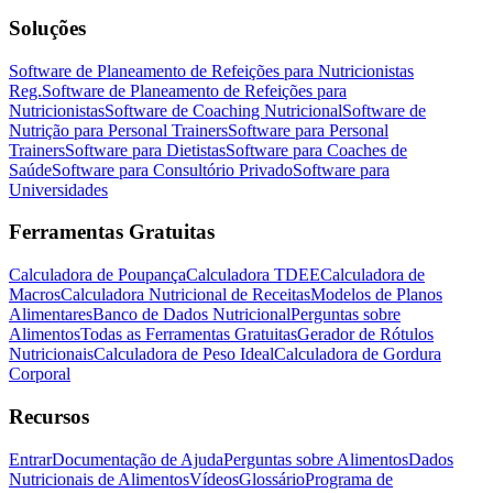
Soluções
Software de Planeamento de Refeições para Nutricionistas
Reg.
Software de Planeamento de Refeições para
Nutricionistas
Software de Coaching Nutricional
Software de
Nutrição para Personal Trainers
Software para Personal
Trainers
Software para Dietistas
Software para Coaches de
Saúde
Software para Consultório Privado
Software para
Universidades
Ferramentas Gratuitas
Calculadora de Poupança
Calculadora TDEE
Calculadora de
Macros
Calculadora Nutricional de Receitas
Modelos de Planos
Alimentares
Banco de Dados Nutricional
Perguntas sobre
Alimentos
Todas as Ferramentas Gratuitas
Gerador de Rótulos
Nutricionais
Calculadora de Peso Ideal
Calculadora de Gordura
Corporal
Recursos
Entrar
Documentação de Ajuda
Perguntas sobre Alimentos
Dados
Nutricionais de Alimentos
Vídeos
Glossário
Programa de