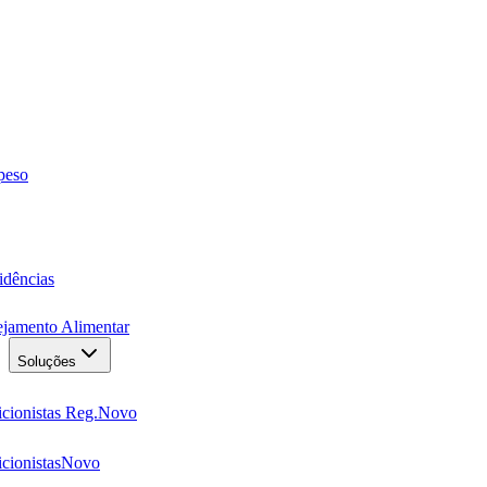
 peso
idências
ejamento Alimentar
Soluções
cionistas Reg.
Novo
cionistas
Novo