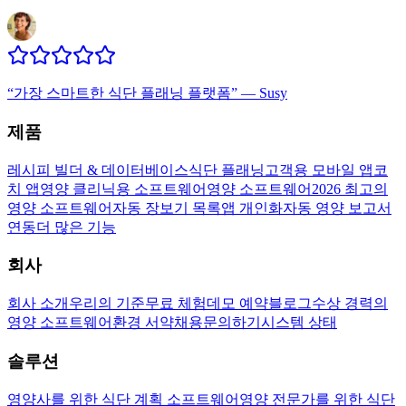
“
가장 스마트한 식단 플래닝 플랫폼
”
—
Susy
제품
레시피 빌더 & 데이터베이스
식단 플래닝
고객용 모바일 앱
코
치 앱
영양 클리닉용 소프트웨어
영양 소프트웨어
2026 최고의
영양 소프트웨어
자동 장보기 목록
앱 개인화
자동 영양 보고서
연동
더 많은 기능
회사
회사 소개
우리의 기준
무료 체험
데모 예약
블로그
수상 경력의
영양 소프트웨어
환경 서약
채용
문의하기
시스템 상태
솔루션
영양사를 위한 식단 계획 소프트웨어
영양 전문가를 위한 식단