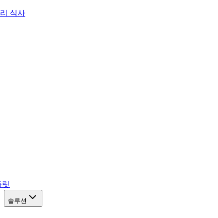
리 식사
플릿
솔루션