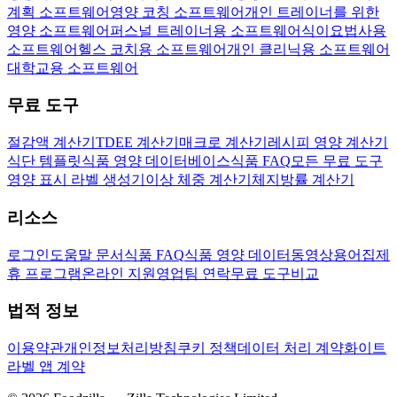
계획 소프트웨어
영양 코칭 소프트웨어
개인 트레이너를 위한
영양 소프트웨어
퍼스널 트레이너용 소프트웨어
식이요법사용
소프트웨어
헬스 코치용 소프트웨어
개인 클리닉용 소프트웨어
대학교용 소프트웨어
무료 도구
절감액 계산기
TDEE 계산기
매크로 계산기
레시피 영양 계산기
식단 템플릿
식품 영양 데이터베이스
식품 FAQ
모든 무료 도구
영양 표시 라벨 생성기
이상 체중 계산기
체지방률 계산기
리소스
로그인
도움말 문서
식품 FAQ
식품 영양 데이터
동영상
용어집
제
휴 프로그램
온라인 지원
영업팀 연락
무료 도구
비교
법적 정보
이용약관
개인정보처리방침
쿠키 정책
데이터 처리 계약
화이트
라벨 앱 계약