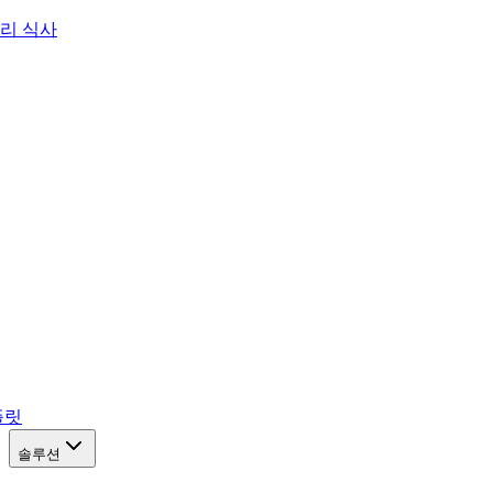
리 식사
플릿
솔루션