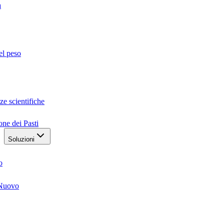
a
el peso
ze scientifiche
one dei Pasti
Soluzioni
o
Nuovo