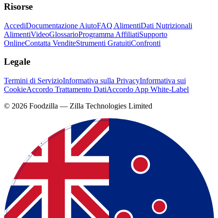
Risorse
Accedi
Documentazione Aiuto
FAQ Alimenti
Dati Nutrizionali
Alimenti
Video
Glossario
Programma Affiliati
Supporto
Online
Contatta Vendite
Strumenti Gratuiti
Confronti
Legale
Termini di Servizio
Informativa sulla Privacy
Informativa sui
Cookie
Accordo Trattamento Dati
Accordo App White-Label
©
2026
Foodzilla — Zilla Technologies Limited