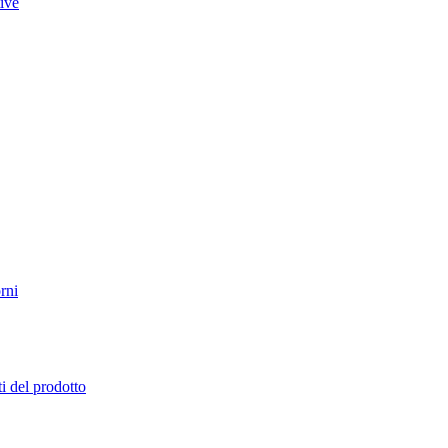
tive
rni
i del prodotto