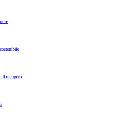
cuore
 sostenibile
e il recupero
tà