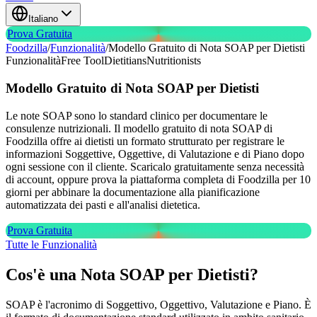
Italiano
Prova Gratuita
Foodzilla
/
Funzionalità
/
Modello Gratuito di Nota SOAP per Dietisti
Funzionalità
Free Tool
Dietitians
Nutritionists
Modello Gratuito di Nota SOAP
per Dietisti
Le note SOAP sono lo standard clinico per documentare le
consulenze nutrizionali. Il modello gratuito di nota SOAP di
Foodzilla offre ai dietisti un formato strutturato per registrare le
informazioni Soggettive, Oggettive, di Valutazione e di Piano dopo
ogni sessione con il cliente. Scaricalo gratuitamente senza necessità
di account, oppure prova la piattaforma completa di Foodzilla per 10
giorni per abbinare la documentazione alla pianificazione
automatizzata dei pasti e all'analisi dietetica.
Prova Gratuita
Tutte le Funzionalità
Cos'è una Nota SOAP per Dietisti?
SOAP è l'acronimo di Soggettivo, Oggettivo, Valutazione e Piano. È