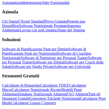
Automatizzati
Integrazioni
Altre Funzionalità
Azienda
Chi Siamo
I Nostri Standard
Prova Gratuita
Prenota una
Demo
Blog
Software Nutrizionale Premiato
Impegno
Ambientale
Lavora con noi
Contattaci
Stato del Sistema
Soluzioni
Software di Pianificazione Pasti per Dietisti
Software di
Pianificazione Pasti per Nutrizionisti
Software di Coaching
Nutrizionale
Software di Nutrizione per Personal Trainer
Software
per Personal Trainer
Software per Dietisti
Software per Coach della
Salute
Software per Studio Privato
Software per Università
Strumenti Gratuiti
Calcolatore di Risparmio
Calcolatore TDEE
Calcolatore
Macro
Calcolatore Nutrizionale Ricette
Modelli Piani
Alimentari
Database Nutrizionale Alimenti
FAQ Alimenti
Tutti gli
Strumenti Gratuiti
Generatore Etichette Nutrizionali
Calcolatore Peso
Ideale
Calcolatore Grasso Corporeo