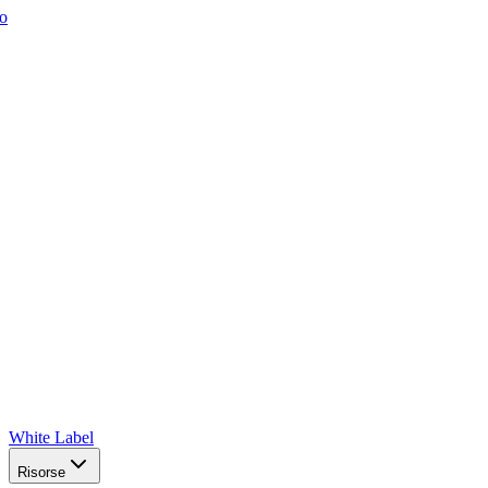
o
White Label
Risorse