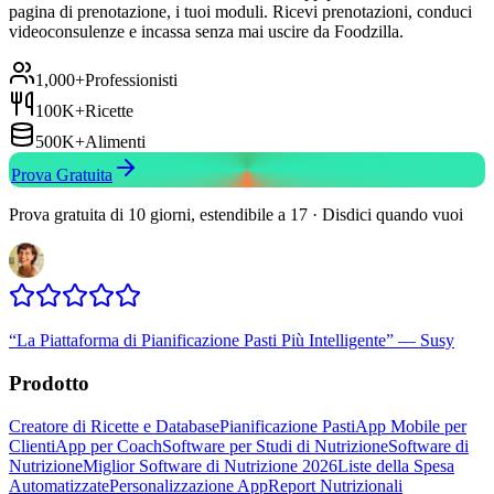
pagina di prenotazione, i tuoi moduli. Ricevi prenotazioni, conduci
videoconsulenze e incassa senza mai uscire da Foodzilla.
1,000+
Professionisti
100K+
Ricette
500K+
Alimenti
Prova Gratuita
Prova gratuita di 10 giorni, estendibile a 17 · Disdici quando vuoi
“
La Piattaforma di Pianificazione Pasti Più Intelligente
”
—
Susy
Prodotto
Creatore di Ricette e Database
Pianificazione Pasti
App Mobile per
Clienti
App per Coach
Software per Studi di Nutrizione
Software di
Nutrizione
Miglior Software di Nutrizione 2026
Liste della Spesa
Automatizzate
Personalizzazione App
Report Nutrizionali