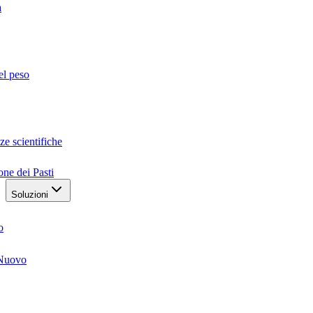
a
el peso
ze scientifiche
one dei Pasti
Soluzioni
o
Nuovo