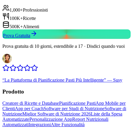
1,000+
Professionisti
100K+
Ricette
500K+
Alimenti
Prova Gratuita
Prova gratuita di 10 giorni, estendibile a 17 · Disdici quando vuoi
“
La Piattaforma di Pianificazione Pasti Più Intelligente
”
—
Susy
Prodotto
Creatore di Ricette e Database
Pianificazione Pasti
App Mobile per
Clienti
App per Coach
Software per Studi di Nutrizione
Software di
Nutrizione
Miglior Software di Nutrizione 2026
Liste della Spesa
Automatizzate
Personalizzazione App
Report Nutrizionali
Automatizzati
Integrazioni
Altre Funzionalità