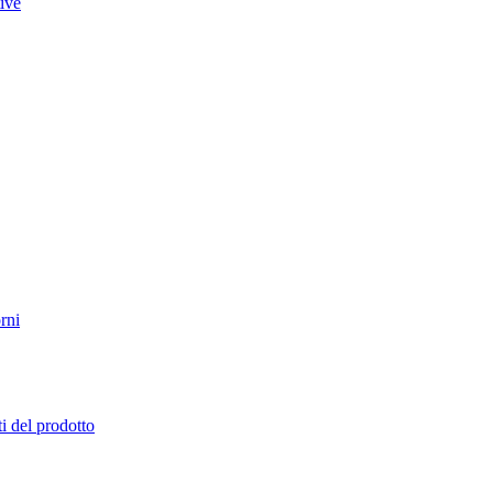
tive
rni
i del prodotto