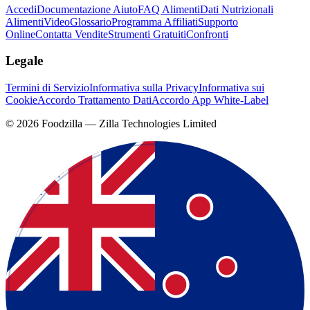
Accedi
Documentazione Aiuto
FAQ Alimenti
Dati Nutrizionali
Alimenti
Video
Glossario
Programma Affiliati
Supporto
Online
Contatta Vendite
Strumenti Gratuiti
Confronti
Legale
Termini di Servizio
Informativa sulla Privacy
Informativa sui
Cookie
Accordo Trattamento Dati
Accordo App White-Label
©
2026
Foodzilla — Zilla Technologies Limited