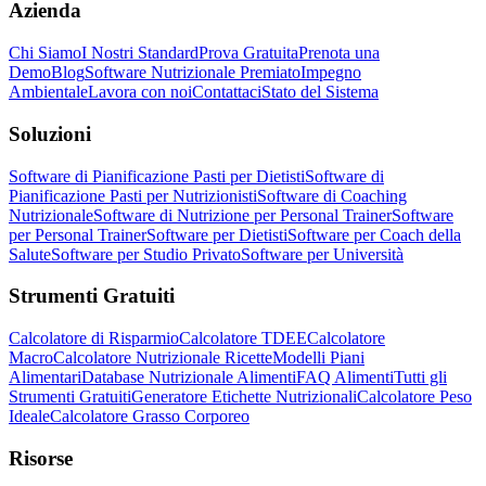
Azienda
Chi Siamo
I Nostri Standard
Prova Gratuita
Prenota una
Demo
Blog
Software Nutrizionale Premiato
Impegno
Ambientale
Lavora con noi
Contattaci
Stato del Sistema
Soluzioni
Software di Pianificazione Pasti per Dietisti
Software di
Pianificazione Pasti per Nutrizionisti
Software di Coaching
Nutrizionale
Software di Nutrizione per Personal Trainer
Software
per Personal Trainer
Software per Dietisti
Software per Coach della
Salute
Software per Studio Privato
Software per Università
Strumenti Gratuiti
Calcolatore di Risparmio
Calcolatore TDEE
Calcolatore
Macro
Calcolatore Nutrizionale Ricette
Modelli Piani
Alimentari
Database Nutrizionale Alimenti
FAQ Alimenti
Tutti gli
Strumenti Gratuiti
Generatore Etichette Nutrizionali
Calcolatore Peso
Ideale
Calcolatore Grasso Corporeo
Risorse