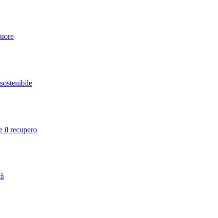
cuore
 sostenibile
e il recupero
tà