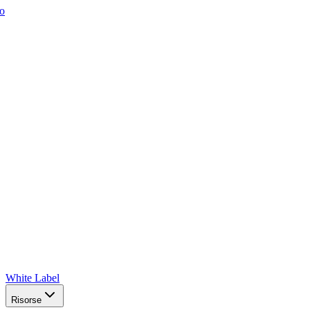
o
White Label
Risorse