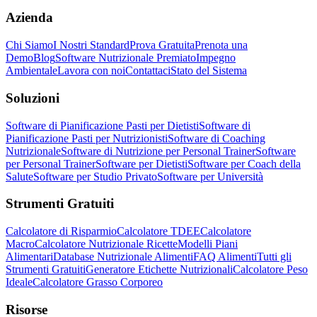
Azienda
Chi Siamo
I Nostri Standard
Prova Gratuita
Prenota una
Demo
Blog
Software Nutrizionale Premiato
Impegno
Ambientale
Lavora con noi
Contattaci
Stato del Sistema
Soluzioni
Software di Pianificazione Pasti per Dietisti
Software di
Pianificazione Pasti per Nutrizionisti
Software di Coaching
Nutrizionale
Software di Nutrizione per Personal Trainer
Software
per Personal Trainer
Software per Dietisti
Software per Coach della
Salute
Software per Studio Privato
Software per Università
Strumenti Gratuiti
Calcolatore di Risparmio
Calcolatore TDEE
Calcolatore
Macro
Calcolatore Nutrizionale Ricette
Modelli Piani
Alimentari
Database Nutrizionale Alimenti
FAQ Alimenti
Tutti gli
Strumenti Gratuiti
Generatore Etichette Nutrizionali
Calcolatore Peso
Ideale
Calcolatore Grasso Corporeo
Risorse