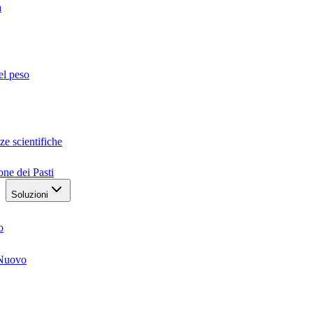
a
el peso
ze scientifiche
one dei Pasti
Soluzioni
o
Nuovo