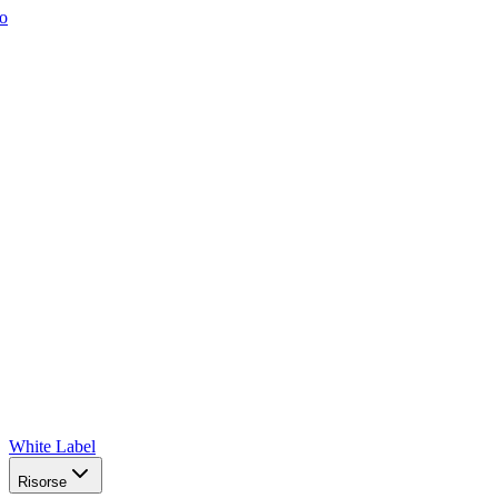
o
White Label
Risorse