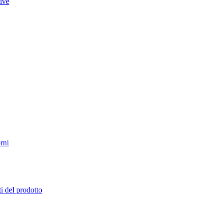
tive
rni
i del prodotto