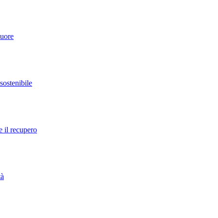
cuore
 sostenibile
e il recupero
tà