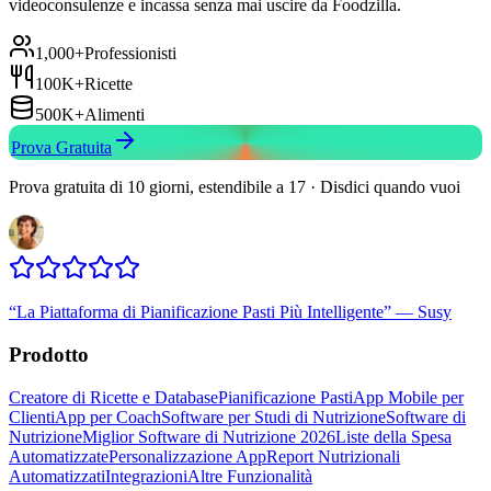
videoconsulenze e incassa senza mai uscire da Foodzilla.
1,000+
Professionisti
100K+
Ricette
500K+
Alimenti
Prova Gratuita
Prova gratuita di 10 giorni, estendibile a 17 · Disdici quando vuoi
“
La Piattaforma di Pianificazione Pasti Più Intelligente
”
—
Susy
Prodotto
Creatore di Ricette e Database
Pianificazione Pasti
App Mobile per
Clienti
App per Coach
Software per Studi di Nutrizione
Software di
Nutrizione
Miglior Software di Nutrizione 2026
Liste della Spesa
Automatizzate
Personalizzazione App
Report Nutrizionali
Automatizzati
Integrazioni
Altre Funzionalità