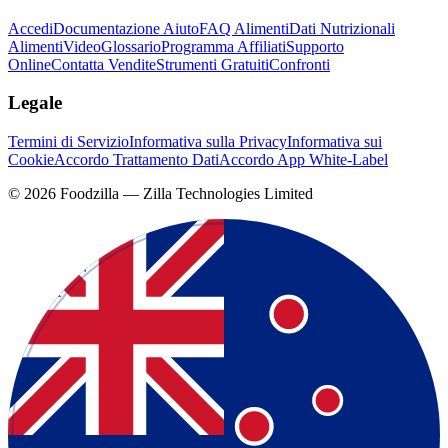
Accedi
Documentazione Aiuto
FAQ Alimenti
Dati Nutrizionali
Alimenti
Video
Glossario
Programma Affiliati
Supporto
Online
Contatta Vendite
Strumenti Gratuiti
Confronti
Legale
Termini di Servizio
Informativa sulla Privacy
Informativa sui
Cookie
Accordo Trattamento Dati
Accordo App White-Label
©
2026
Foodzilla — Zilla Technologies Limited