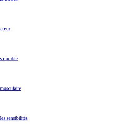
u cœur
ds durable
 musculaire
es sensibilités