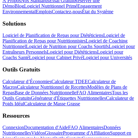
À Propos
Nos Standards
Essai Gratuit
Réserver une
Démo
Blog
Logiciel Nutritionnel Primé
Engagement
Environnemental
Emplois
Contactez-nous
État du Système
Solutions
Logiciel de Planification de Repas pour Diététiciens
Logiciel de
Planification de Repas pour Nutritionnistes
Logiciel de Coaching
Nutritionnel
Logiciel de Nutrition pour Coachs Sportifs
Logiciel pour
Entraîneurs Personnels
Logiciel pour Diététiciens
Logiciel pour
Coachs Santé
Logiciel pour Cabinet Privé
Logiciel pour Universités
Outils Gratuits
Calculateur d’Économies
Calculateur TDEE
Calculateur de
Macros
Calculateur Nutritionnel de Recettes
Modèles de Plans de
Repas
Base de Données Nutritionnelle
FAQ Alimentaires
Tous les
Outils Gratuits
Générateur d'Étiquettes Nutritionnelles
Calculateur de
Poids Idéal
Calculateur de Masse Grasse
Ressources
Connexion
Documentation d'Aide
FAQ Alimentaires
Données
Nutritionnelles
Vidéos
Glossaire
Programme d'Affiliation
Support en