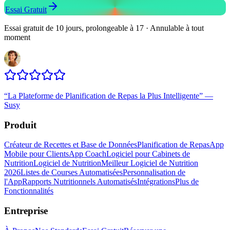
Essai Gratuit
Essai gratuit de 10 jours, prolongeable à 17 · Annulable à tout
moment
“
La Plateforme de Planification de Repas la Plus Intelligente
”
—
Susy
Produit
Créateur de Recettes et Base de Données
Planification de Repas
App
Mobile pour Clients
App Coach
Logiciel pour Cabinets de
Nutrition
Logiciel de Nutrition
Meilleur Logiciel de Nutrition
2026
Listes de Courses Automatisées
Personnalisation de
l'App
Rapports Nutritionnels Automatisés
Intégrations
Plus de
Fonctionnalités
Entreprise