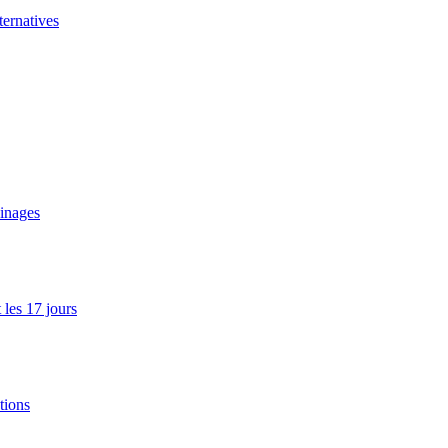
ernatives
ainages
les 17 jours
tions