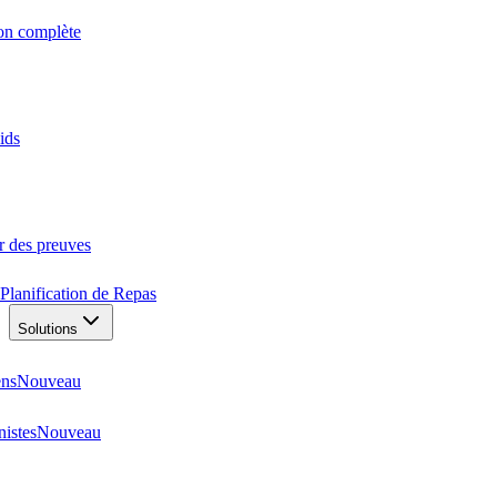
ion complète
ids
r des preuves
Planification de Repas
Solutions
ens
Nouveau
nistes
Nouveau