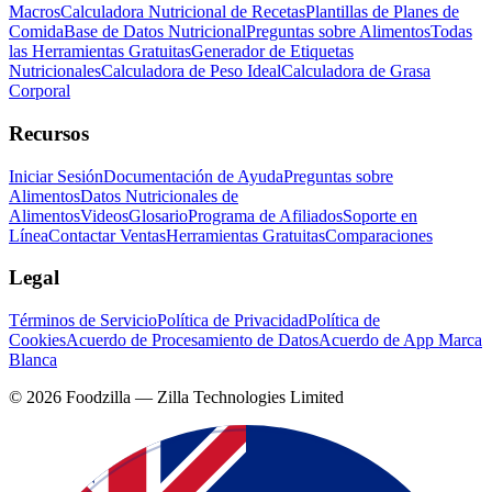
Macros
Calculadora Nutricional de Recetas
Plantillas de Planes de
Comida
Base de Datos Nutricional
Preguntas sobre Alimentos
Todas
las Herramientas Gratuitas
Generador de Etiquetas
Nutricionales
Calculadora de Peso Ideal
Calculadora de Grasa
Corporal
Recursos
Iniciar Sesión
Documentación de Ayuda
Preguntas sobre
Alimentos
Datos Nutricionales de
Alimentos
Videos
Glosario
Programa de Afiliados
Soporte en
Línea
Contactar Ventas
Herramientas Gratuitas
Comparaciones
Legal
Términos de Servicio
Política de Privacidad
Política de
Cookies
Acuerdo de Procesamiento de Datos
Acuerdo de App Marca
Blanca
©
2026
Foodzilla — Zilla Technologies Limited