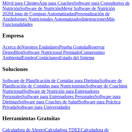
Móvil para Clientes
App para Coaches
Software para Consultorios de
Nutrición
Software de Nutrición
Mejor Software de Nutrición
2026
Listas de Compras Automatizadas
Personalización de
App
Informes Nutricionales Automatizados
Integraciones
Más
Funcionalidades
Empresa
Acerca de
Nuestros Estándares
Prueba Gratuita
Reservar
Demo
Blog
Software Nutricional Premiado
Compromiso
Ambiental
Empleo
Contáctanos
Estado del Sistema
Soluciones
Software de Planificación de Comidas para Dietistas
Software de
Planificación de Comidas para Nutricionistas
Software de Coaching
Nutricional
Software de Nutrición para Entrenadores
Personales
Software para Entrenadores Personales
Software para
Dietistas
Software para Coaches de Salud
Software para Práctica
Privada
Software para Universidades
Herramientas Gratuitas
Calculadora de Ahorro
Calculadora TDEE
Calculadora de