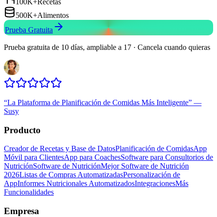
100K+
Recetas
500K+
Alimentos
Prueba Gratuita
Prueba gratuita de 10 días, ampliable a 17 · Cancela cuando quieras
“
La Plataforma de Planificación de Comidas Más Inteligente
”
—
Susy
Producto
Creador de Recetas y Base de Datos
Planificación de Comidas
App
Móvil para Clientes
App para Coaches
Software para Consultorios de
Nutrición
Software de Nutrición
Mejor Software de Nutrición
2026
Listas de Compras Automatizadas
Personalización de
App
Informes Nutricionales Automatizados
Integraciones
Más
Funcionalidades
Empresa