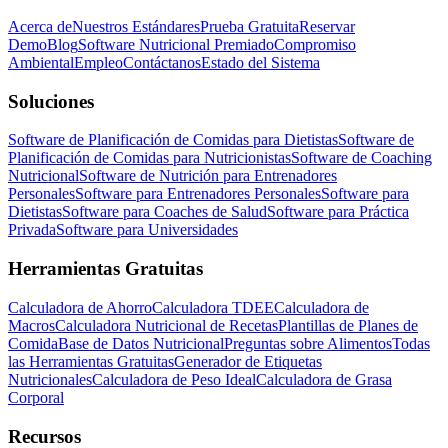
Acerca de
Nuestros Estándares
Prueba Gratuita
Reservar
Demo
Blog
Software Nutricional Premiado
Compromiso
Ambiental
Empleo
Contáctanos
Estado del Sistema
Soluciones
Software de Planificación de Comidas para Dietistas
Software de
Planificación de Comidas para Nutricionistas
Software de Coaching
Nutricional
Software de Nutrición para Entrenadores
Personales
Software para Entrenadores Personales
Software para
Dietistas
Software para Coaches de Salud
Software para Práctica
Privada
Software para Universidades
Herramientas Gratuitas
Calculadora de Ahorro
Calculadora TDEE
Calculadora de
Macros
Calculadora Nutricional de Recetas
Plantillas de Planes de
Comida
Base de Datos Nutricional
Preguntas sobre Alimentos
Todas
las Herramientas Gratuitas
Generador de Etiquetas
Nutricionales
Calculadora de Peso Ideal
Calculadora de Grasa
Corporal
Recursos