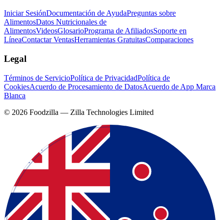
Iniciar Sesión
Documentación de Ayuda
Preguntas sobre
Alimentos
Datos Nutricionales de
Alimentos
Videos
Glosario
Programa de Afiliados
Soporte en
Línea
Contactar Ventas
Herramientas Gratuitas
Comparaciones
Legal
Términos de Servicio
Política de Privacidad
Política de
Cookies
Acuerdo de Procesamiento de Datos
Acuerdo de App Marca
Blanca
©
2026
Foodzilla — Zilla Technologies Limited