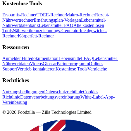
Kostenlose Tools
Ersparnis-Rechner
TDEE-Rechner
Makro-Rechner
Rezept-
Nährwertrechner
Ernährungsplan-Vorlagen
Lebensmittel-
Nährwertdatenbank
Lebensmittel-FAQ
Alle kostenlosen
Tools
Nährwertkennzeichnungs-Generator
Idealgewichts-
Rechner
Körperfett-Rechner
Ressourcen
Anmelden
Hilfedokumentation
Lebensmittel-FAQ
Lebensmittel-
Nährwertdaten
Videos
Glossar
Partnerprogramm
Online-
Support
Vertrieb kontaktieren
Kostenlose Tools
Vergleiche
Rechtliches
Nutzungsbedingungen
Datenschutzrichtlinie
Cookie-
Richtlinie
Datenverarbeitungsvereinbarung
White-Label-App-
Vereinbarung
©
2026
Foodzilla — Zilla Technologies Limited