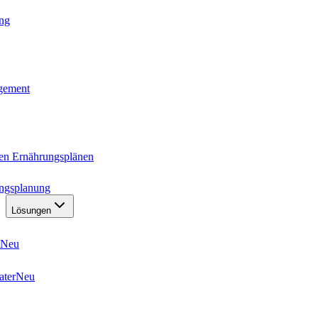
ung
agement
ten Ernährungsplänen
ungsplanung
Lösungen
Neu
ater
Neu