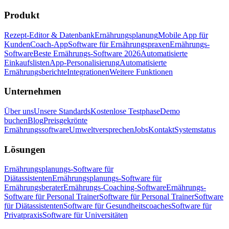
Produkt
Rezept-Editor & Datenbank
Ernährungsplanung
Mobile App für
Kunden
Coach-App
Software für Ernährungspraxen
Ernährungs-
Software
Beste Ernährungs-Software 2026
Automatisierte
Einkaufslisten
App-Personalisierung
Automatisierte
Ernährungsberichte
Integrationen
Weitere Funktionen
Unternehmen
Über uns
Unsere Standards
Kostenlose Testphase
Demo
buchen
Blog
Preisgekrönte
Ernährungssoftware
Umweltversprechen
Jobs
Kontakt
Systemstatus
Lösungen
Ernährungsplanungs-Software für
Diätassistenten
Ernährungsplanungs-Software für
Ernährungsberater
Ernährungs-Coaching-Software
Ernährungs-
Software für Personal Trainer
Software für Personal Trainer
Software
für Diätassistenten
Software für Gesundheitscoaches
Software für
Privatpraxis
Software für Universitäten