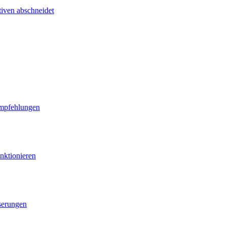
tiven abschneidet
Empfehlungen
nktionieren
serungen