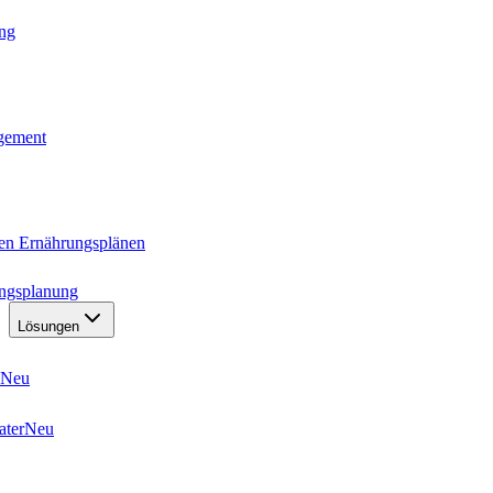
ung
agement
ten Ernährungsplänen
ungsplanung
Lösungen
Neu
ater
Neu