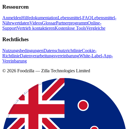
Ressourcen
Anmelden
Hilfedokumentation
Lebensmittel-FAQ
Lebensmittel-
Nährwertdaten
Videos
Glossar
Partnerprogramm
Online-
Support
Vertrieb kontaktieren
Kostenlose Tools
Vergleiche
Rechtliches
Nutzungsbedingungen
Datenschutzrichtlinie
Cookie-
Richtlinie
Datenverarbeitungsvereinbarung
White-Label-App-
Vereinbarung
©
2026
Foodzilla — Zilla Technologies Limited