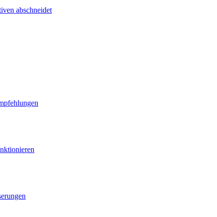
tiven abschneidet
Empfehlungen
nktionieren
serungen