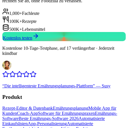
rechnen Sie ab, ohne Foodzilla zu verlassen.
1,000+
Fachleute
100K+
Rezepte
500K+
Lebensmittel
Kostenlos testen
Kostenlose 10-Tage-Testphase, auf 17 verlängerbar · Jederzeit
kündbar
“
Die intelligenteste Ernährungsplanungs-Plattform
”
—
Susy
Produkt
Rezept-Editor & Datenbank
Ernährungsplanung
Mobile App für
Kunden
Coach-App
Software für Ernährungspraxen
Ernährungs-
Software
Beste Ernährungs-Software 2026
Automatisierte
Einkaufslisten
App-Personalisierung
Automatisierte