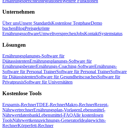
Ernährungsberichte
Integrationen
Weitere Funktionen
Unternehmen
Über uns
Unsere Standards
Kostenlose Testphase
Demo
buchen
Blog
Preisgekrönte
Ernährungssoftware
Umweltversprechen
Jobs
Kontakt
Systemstatus
Lösungen
Ernährungsplanungs-Software für
Diätassistenten
Ernährungsplanungs-Software für
Ernährungsberater
Ernährungs-Coaching-Software
Ernährungs-
Software für Personal Trainer
Software für Personal Trainer
Software
für Diätassistenten
Software für Gesundheitscoaches
Software für
Privatpraxis
Software für Universitäten
Kostenlose Tools
Ersparnis-Rechner
TDEE-Rechner
Makro-Rechner
Rezept-
Nährwertrechner
Ernährungsplan-Vorlagen
Lebensmittel-
Nährwertdatenbank
Lebensmittel-FAQ
Alle kostenlosen
Tools
Nährwertkennzeichnungs-Generator
Idealgewichts-
Rechner
Körperfett-Rechner