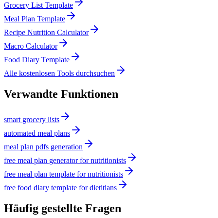
Grocery List Template
Meal Plan Template
Recipe Nutrition Calculator
Macro Calculator
Food Diary Template
Alle kostenlosen Tools durchsuchen
Verwandte Funktionen
smart grocery lists
automated meal plans
meal plan pdfs generation
free meal plan generator for nutritionists
free meal plan template for nutritionists
free food diary template for dietitians
Häufig gestellte Fragen